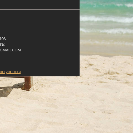
108
та:
G
M
A
I
L
.
C
O
M
доступности