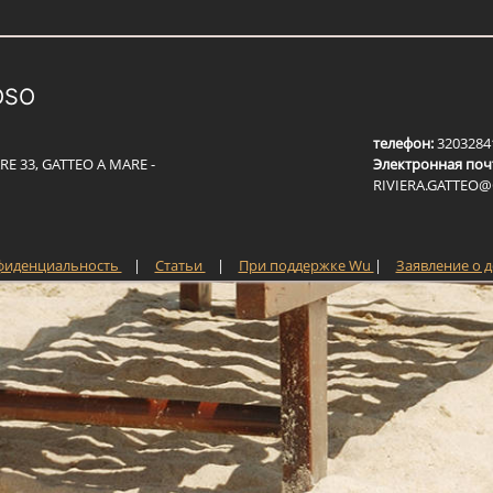
OSO
телефон:
3203284
RE 33, GATTEO A MARE -
Электронная поч
R
I
V
I
E
R
A
.
G
A
T
T
E
O
@
фиденциальность
|
Статьи
|
При поддержке Wu
|
Заявление о 