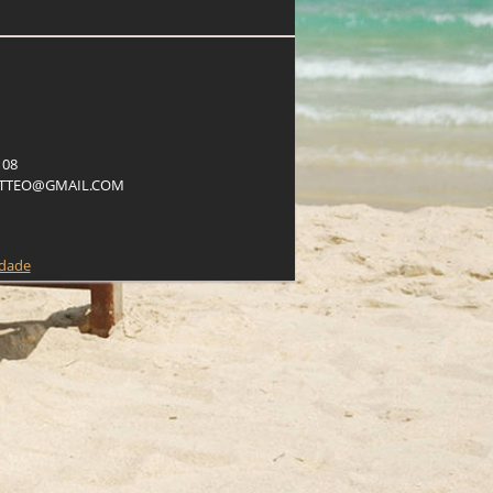
108
T
T
E
O
@
G
M
A
I
L
.
C
O
M
idade