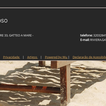
OSO
RE 33, GATTEO A MARE -
telefone:
3203284
E-mail:
R
I
V
I
E
R
A
.
G
A
Privacidade
|
Artigos
|
Powered by Wu
|
Declaração de Acessibil