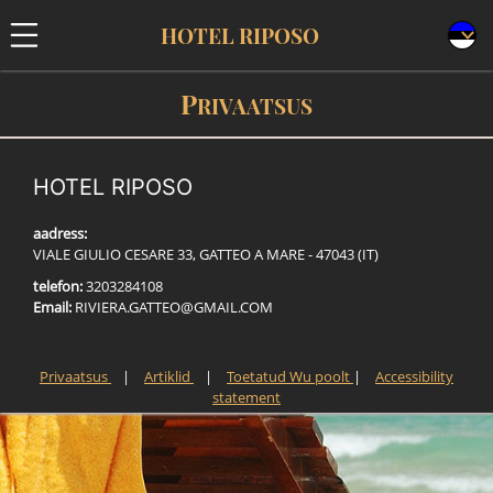
HOTEL RIPOSO
P
RIVAATSUS
HOTEL RIPOSO
aadress:
VIALE GIULIO CESARE 33, GATTEO A MARE - 47043 (IT)
telefon:
3203284108
Email:
R
I
V
I
E
R
A
.
G
A
T
T
E
O
@
G
M
A
I
L
.
C
O
M
Privaatsus
|
Artiklid
|
Toetatud Wu poolt
|
Accessibility
statement